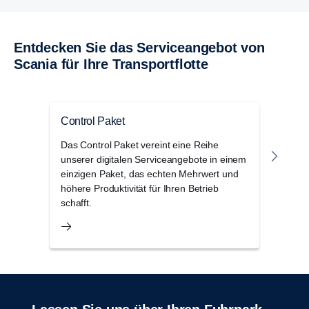
Entdecken Sie das Serviceangebot von
Scania für Ihre Transportflotte
Control Paket
Scan
Das Control Paket vereint eine Reihe
Die S
unserer digitalen Serviceangebote in einem
Haupt
einzigen Paket, das echten Mehrwert und
Ökos
höhere Produktivität für Ihren Betrieb
Pers
schafft.
im F