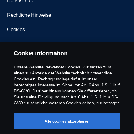
Datenschutz
Rechtliche Hinweise
Cookies
Whistleblowing
Cookie information
Kontakt
Unsere Website verwendet Cookies. Wir setzen zum
Newsletter
einen zur Anzeige der Website technisch notwendige
Cookies ein. Rechtsgrundlage dafür ist unser
berechtigtes Interesse im Sinne von Art. 6 Abs. 1 S. 1 lit. f
Scania Cookie Richtlinie
DS-GVO. Darüber hinaus können Sie differenzieren, ob
Sie uns eine Einwilligung nach Art. 6 Abs. 1 S. 1 lit. a DS-
GVO für sämtliche weiteren Cookies geben, nur bezogen
auf bestimmte Cookie-Arten oder gar keine Einwilligung.
Diese Einwilligung ist freiwillig und kann jederzeit mit
Zukunftswirkung widerrufen werden. Unsere Anbieter
Alle cookies akzeptieren
verarbeiten Ihre personenbezogenen Daten auch in den
USA. Eine Datenübermittlung an Unternehmen in den