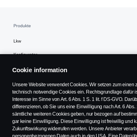
Produkte
Lkw
Konfigurator
Linien- und Reisebusse
Cookie information
Power Solutions
Unsere Website verwendet Cookies. Wir setzen zum einen z
technisch notwendige Cookies ein. Rechtsgrundlage dafür is
Kundenvorteile
Interesse im Sinne von Art. 6 Abs. 1 S. 1 lit. f DS-GVO. Dar
differenzieren, ob Sie uns eine Einwilligung nach Art. 6 Abs. 
sämtliche weiteren Cookies geben, nur bezogen auf bestim
gar keine Einwilligung. Diese Einwilligung ist freiwillig und k
Scania in Ihrer Region:
Deutschland
Zukunftswirkung widerrufen werden. Unsere Anbieter verarbe
personenbezogenen Daten auch in den USA. Eine Datenübe