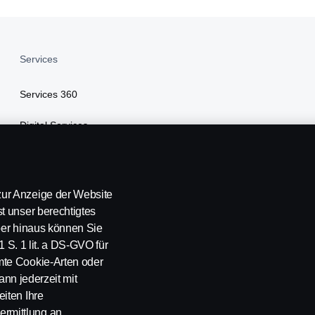
Services
Services 360
Digital Services
Finanzierung
Versicherung
ur Anzeige der Website
t unser berechtigtes
über hinaus können Sie
1 S. 1 lit. a DS-GVO für
mte Cookie-Arten oder
ann jederzeit mit
iten Ihre
rmittlung an