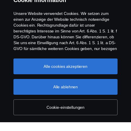
Cookie information
Services
Unsere Website verwendet Cookies. Wir setzen zum
Über Scania
einen zur Anzeige der Website technisch notwendige
Cookies ein. Rechtsgrundlage dafür ist unser
berechtigtes Interesse im Sinne von Art. 6 Abs. 1 S. 1 lit. f
DS-GVO. Darüber hinaus können Sie differenzieren, ob
Sie uns eine Einwilligung nach Art. 6 Abs. 1 S. 1 lit. a DS-
Scania in Ihrer Region:
Deutschland
GVO für sämtliche weiteren Cookies geben, nur bezogen
auf bestimmte Cookie-Arten oder gar keine Einwilligung.
Diese Einwilligung ist freiwillig und kann jederzeit mit
Zukunftswirkung widerrufen werden. Unsere Anbieter
Alle cookies akzeptieren
verarbeiten Ihre personenbezogenen Daten auch in den
Impressum
USA. Eine Datenübermittlung an Unternehmen in den
USA erfolgt auf der Grundlage eines
Alle ablehnen
Datenschutz
Angemessenheitsbeschlusses der Europäischen
Kommission im Sinne von Art. 45 Abs. 3 DS-GVO, worin
festgelegt wurde, dass in den USA ein angemessenes
Rechtliche Hinweise
Schutzniveau vorhanden ist. Informationen über uns
Cookie-einstellungen
finden Sie im Impressum. Für weitere Informationen zu
Cookies
den von uns verwendeten Cookies öffnen Sie gerne
unseren Datenschutzhinweis oder unseren Cookie-
Manager.
Scania cookies