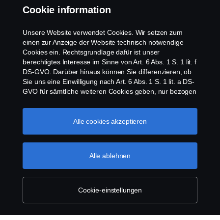
Cookie information
Kontakt
Unsere Website verwendet Cookies. Wir setzen zum
Newsletter
einen zur Anzeige der Website technisch notwendige
Cookies ein. Rechtsgrundlage dafür ist unser
berechtigtes Interesse im Sinne von Art. 6 Abs. 1 S. 1 lit. f
Scania Cookie Richtlinie
DS-GVO. Darüber hinaus können Sie differenzieren, ob
Sie uns eine Einwilligung nach Art. 6 Abs. 1 S. 1 lit. a DS-
GVO für sämtliche weiteren Cookies geben, nur bezogen
auf bestimmte Cookie-Arten oder gar keine Einwilligung.
Diese Einwilligung ist freiwillig und kann jederzeit mit
Zukunftswirkung widerrufen werden. Unsere Anbieter
Alle cookies akzeptieren
verarbeiten Ihre personenbezogenen Daten auch in den
USA. Eine Datenübermittlung an Unternehmen in den
© Copyright Scania 2026 | Alle Rechte vorbehalten.
USA erfolgt auf der Grundlage eines
Alle ablehnen
Scania Deutschland GmbH, August-Horch-Straße
Angemessenheitsbeschlusses der Europäischen
10, 56070 Koblenz, Tel. +49 261 897 0, Fax +49
Kommission im Sinne von Art. 45 Abs. 3 DS-GVO, worin
261 897 7 203.
festgelegt wurde, dass in den USA ein angemessenes
Schutzniveau vorhanden ist. Informationen über uns
Cookie-einstellungen
finden Sie im Impressum. Für weitere Informationen zu
den von uns verwendeten Cookies öffnen Sie gerne
unseren Datenschutzhinweis oder unseren Cookie-