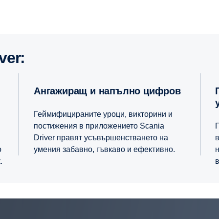
ver:
Ангажиращ и напълно цифров
Повишете безо
Геймифицираните уроци, викторини и
постижения в приложението Scania
Driver правят усъвършенстването на
в
о
умения забавно, гъвкаво и ефективно.
.