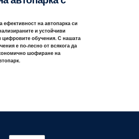
а ефективност на автопарка си
нализираните и устойчиви
и цифровите обучения. С нашата
чения е по-лесно от всякога да
икономично шофиране на
втопарк.