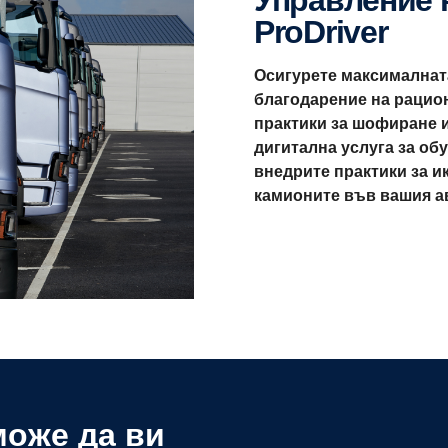
Управление на автопарка с
ProDriver
Осигурете максималнат
благодарение на рацио
практики за шофиране 
дигитална услуга за обу
внедрите практики за 
камионите във вашия а