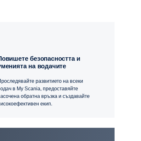
пасността и
уменията на водачите
Проследявайте развитието на всеки
одач в My Scania, предоставяйте
насочена обратна връзка и създавайте
високоефективен екип.