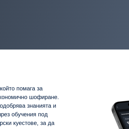
 който помага за
икономично шофиране.
подобрява знанията и
рез обучения под
ски куестове, за да