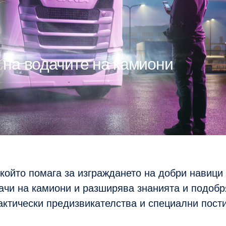
я на водачите на камиони
, който помага за изграждането на добри навици
ачи на камиони и разширява знанията и подобр
ктически предизвикателства и специални пост