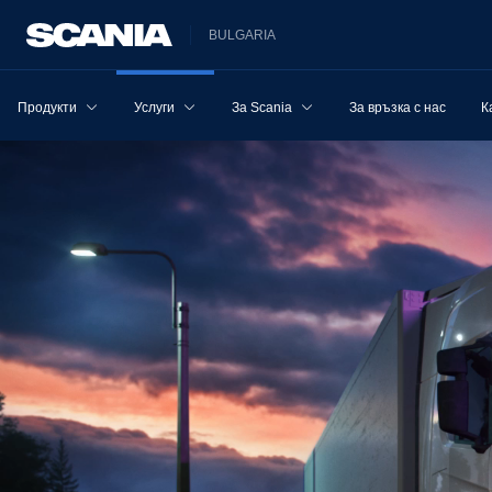
BULGARIA
Продукти
Услуги
За Scania
За връзка с нас
К