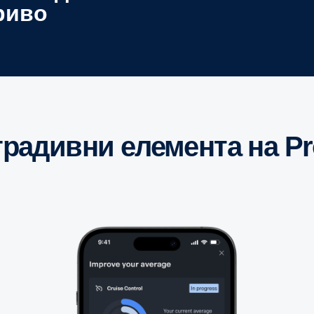
риво
 градивни елемента на Pr