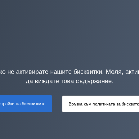
о не активирате нашите бисквитки. Моля, акти
да виждате това съдържание.
стройки на бисквитките
Връзка към политиката за бисквит