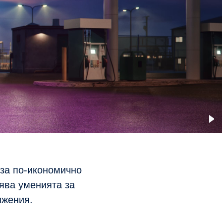
 за по-икономично
ява уменията за
ижения.