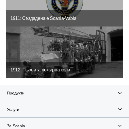
1911: Създадена е Scania-Vabis
1912: Първата пожарна кола
Продукти
Услуги
За Scania