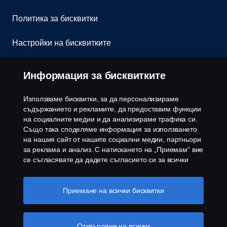
Политика за бисквитки
Настройки на бисквитките
Информация за бисквитките
Използваме бисквитки, за да персонализираме
съдържанието и рекламите, да предоставим функции
на социалните медии и да анализираме трафика си.
© Copyright Scania 2026 Всички права запазени.
Също така споделяме информация за използването
Скания България ЕООД, 1186 София, с. Герман,
на нашия сайт от нашите социални медии, партньори
ул. Манастирска воденица №5, Тел.+359 2 970
за реклама и анализ. С натискането на „Приемам“ вие
54 00
се съгласявате да дадете съгласието си за всички
използвани „бисквитки“ и информацията, която се
споделя. Можете също така да управлявате своите
бисквитки, като щракнете върху „Настройки на
Приемане на всички бисквитки
бисквитките“ и изберете категориите, които искате да
приемете. За по-подробно обяснение как използваме
бисквитки, моля, посетете нашия раздел бисквитки,
Отхвърляне на всички