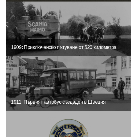
1909: Приключенско пътуване от 520 километра
1911: Първият автобус създаден в Швеция