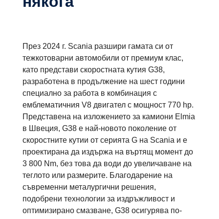
някога
През 2024 г. Scania разшири гамата си от
тежкотоварни автомобили от премиум клас,
като представи скоростната кутия G38,
разработена в продължение на шест години
специално за работа в комбинация с
емблематичния V8 двигател с мощност 770 hp.
Представена на изложението за камиони Elmia
в Швеция, G38 е най-новото поколение от
скоростните кутии от серията G на Scania и е
проектирана да издържа на въртящ момент до
3 800 Nm, без това да води до увеличаване на
теглото или размерите. Благодарение на
съвременни металургични решения,
подобрени технологии за издръжливост и
оптимизирано смазване, G38 осигурява по-