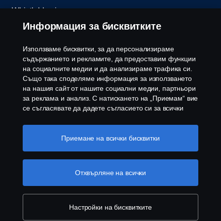
Whistleblowing
Информация за бисквитките
Бюлетин
Използваме бисквитки, за да персонализираме
Политика за бисквитки
съдържанието и рекламите, да предоставим функции
на социалните медии и да анализираме трафика си.
Също така споделяме информация за използването
Настройки на бисквитките
на нашия сайт от нашите социални медии, партньори
за реклама и анализ. С натискането на „Приемам“ вие
се съгласявате да дадете съгласието си за всички
използвани „бисквитки“ и информацията, която се
споделя. Можете също така да управлявате своите
бисквитки, като щракнете върху „Настройки на
Приемане на всички бисквитки
бисквитките“ и изберете категориите, които искате да
приемете. За по-подробно обяснение как използваме
© Copyright Scania 2026 Всички права запазени.
бисквитки, моля, посетете нашия раздел бисквитки,
Отхвърляне на всички
Скания България ЕООД, 1186 София, с. Герман,
който можете да намерите, като щракнете върху
ул. Манастирска воденица №5, Тел.+359 2 970
връзката под този текст
Повече информация за
54 00
вашата поверителност
Настройки на бисквитките