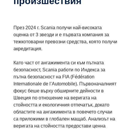
произшествия
През 2024 г. Scania получи най-високата
оценка от 3 звезди и е първата компания за
тежкотоварни превозни средства, която получи
акредитация.
Като част от ангажимента си към пътната
безопасност, Scania работи по Индекса за
пътна безопасност на FIA (Fédération
Internationale de l’Automobile). Първоначалният
фокус беше върху обширните дейности в
Швеция по отношение на веригата на
стойността и екологичния отпечатък, докато
областите на ангажимента в повечето случаи
са приложими в глобален мащаб. Анализът на
веригата на стойността предостави ценна