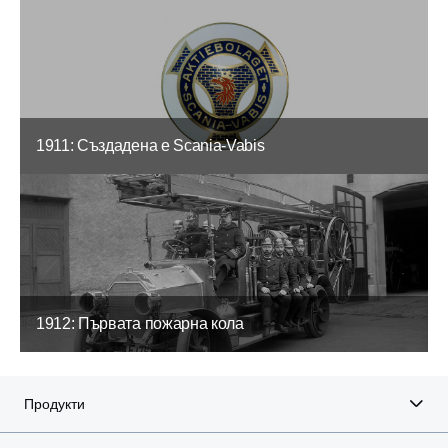
1911: Създадена е Scania-Vabis
1912: Първата пожарна кола
Продукти