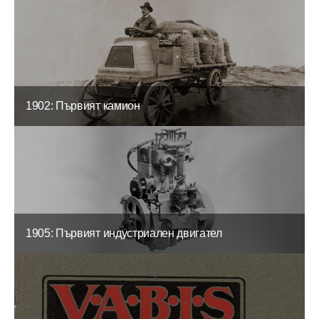
1902: Първият камион
1905: Първият индустриален двигател