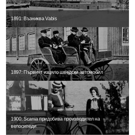
1891: Възниква Vabis
1897: Първият изцяло шведски автомобил
1900: Scania придобива производител на
велосипеди