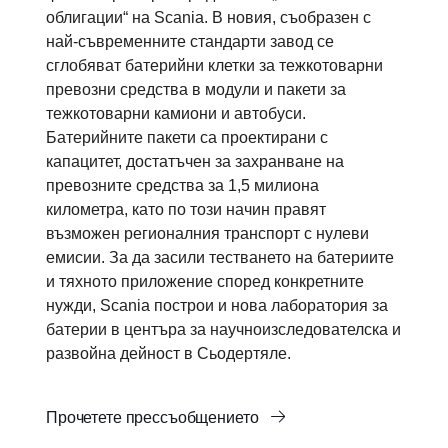
облигации“ на Scania. В новия, съобразен с
най-съвременните стандарти завод се
сглобяват батерийни клетки за тежкотоварни
превозни средства в модули и пакети за
тежкотоварни камиони и автобуси.
Батерийните пакети са проектирани с
капацитет, достатъчен за захранване на
превозните средства за 1,5 милиона
километра, като по този начин правят
възможен регионалния транспорт с нулеви
емисии. За да засили тестването на батериите
и тяхното приложение според конкретните
нужди, Scania построи и нова лаборатория за
батерии в центъра за научноизследователска и
развойна дейност в Сьодертяле.
Прочетете прессъобщението