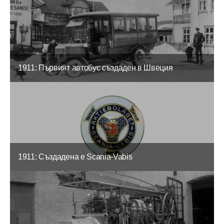
1911: Първият автобус създаден в Швеция
1911: Създадена е Scania-Vabis