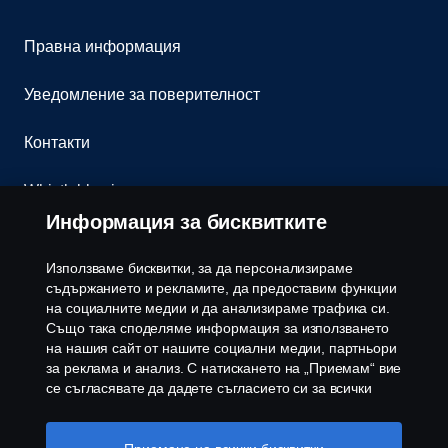
Правна информация
Уведомление за поверителност
Контакти
Whistleblowing
Информация за бисквитките
Бюлетин
Използваме бисквитки, за да персонализираме
Политика за бисквитки
съдържанието и рекламите, да предоставим функции
на социалните медии и да анализираме трафика си.
Също така споделяме информация за използването
Настройки на бисквитките
на нашия сайт от нашите социални медии, партньори
за реклама и анализ. С натискането на „Приемам“ вие
се съгласявате да дадете съгласието си за всички
използвани „бисквитки“ и информацията, която се
споделя. Можете също така да управлявате своите