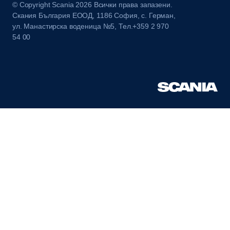
© Copyright Scania 2026 Всички права запазени.
Скания България ЕООД, 1186 София, с. Герман,
ул. Манастирска воденица №5, Тел.+359 2 970
54 00