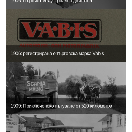
1905: Първият индустриален двигател
1906: регистрирана е търговска марка Vabis
1909: Приключенско пътуване от 520 километра