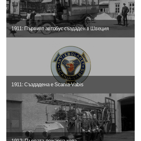
1911: Първият автобус създаден в Швеция
1911: Създадена е Scania-Vabis
1912: Първата пожарна кола