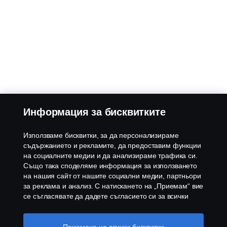
Информация за бисквитките
Използваме бисквитки, за да персонализираме
съдържанието и рекламите, да предоставим функции
на социалните медии и да анализираме трафика си.
Също така споделяме информация за използването
на нашия сайт от нашите социални медии, партньори
за реклама и анализ. С натискането на „Приемам“ вие
се съгласявате да дадете съгласието си за всички
използвани „бисквитки“ и информацията, която се
споделя. Можете също така да управлявате своите
бисквитки, като щракнете върху „Настройки на