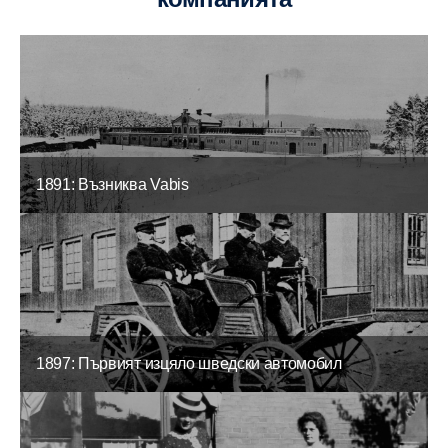
1891: Възниква Vabis
1897: Първият изцяло шведски автомобил