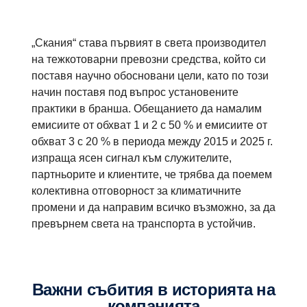
„Скания“ става първият в света производител
на тежкотоварни превозни средства, който си
поставя научно обосновани цели, като по този
начин поставя под въпрос установените
практики в бранша. Обещанието да намалим
емисиите от обхват 1 и 2 с 50 % и емисиите от
обхват 3 с 20 % в периода между 2015 и 2025 г.
изпраща ясен сигнал към служителите,
партньорите и клиентите, че трябва да поемем
колективна отговорност за климатичните
промени и да направим всичко възможно, за да
превърнем света на транспорта в устойчив.
Важни събития в историята на
компанията