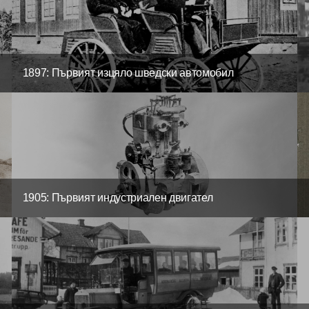
1897: Първият изцяло шведски автомобил
1905: Първият индустриален двигател