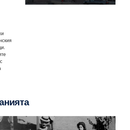
жи
инския
ци.
ите
 с
а
панията