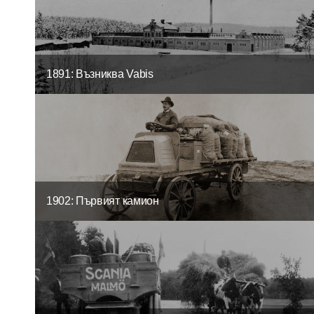
1891: Възниква Vabis
1902: Първият камион