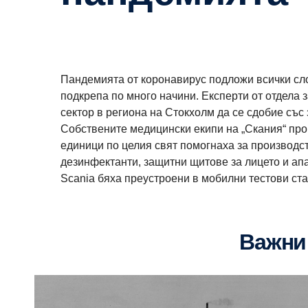
Пандемията от коронавирус подложи всички сло
подкрепа по много начини. Експерти от отдела 
сектор в региона на Стокхолм да се сдобие съ
Собствените медицински екипи на „Скания“ пр
единици по целия свят помогнаха за производст
дезинфектанти, защитни щитове за лицето и а
Scania бяха преустроени в мобилни тестови ста
Важн