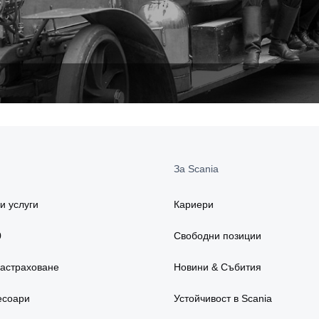
За Scania
и услуги
Кариери
0
Свободни позиции
застраховане
Новини & Събития
есоари
Устойчивост в Scania