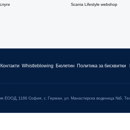
слуги
Scania Lifestyle webshop
Контакти
Whistleblowing
Бюлетин
Политика за бисквитки
рия ЕООД, 1186 София, с. Герман, ул. Манастирска воденица №5, Тел