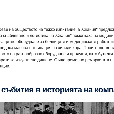
еве на обществото на тежко изпитание, а „Скания“ предло
за снабдяване и логистика на „Скания“ помогнаха на медиц
с защитно оборудване за болниците и медицинските работни
оведоха масова ваксинация на хиляди хора. Производствен
вото на разнообразно оборудване и продукти, като бутилки
парати за изкуствено дишане. Същевременно ремаркетата н
нции.
и събития в историята на ком