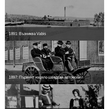
1891: Възниква Vabis
1897: Първият изцяло шведски автомобил