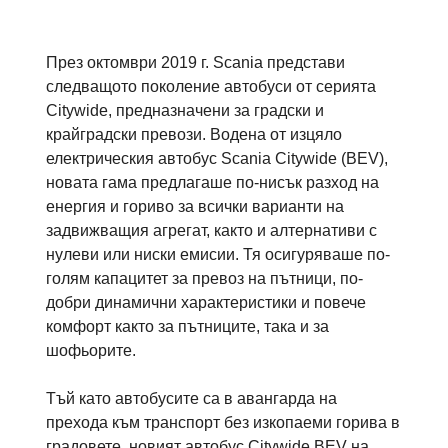
През октомври 2019 г. Scania представи
следващото поколение автобуси от серията
Citywide, предназначени за градски и
крайградски превози. Водена от изцяло
електрическия автобус Scania Citywide (BEV),
новата гама предлагаше по-нисък разход на
енергия и гориво за всички варианти на
задвижващия агрегат, както и алтернативи с
нулеви или ниски емисии. Тя осигуряваше по-
голям капацитет за превоз на пътници, по-
добри динамични характеристики и повече
комфорт както за пътниците, така и за
шофьорите.
Тъй като автобусите са в авангарда на
прехода към транспорт без изкопаеми горива в
градовете, новият автобус Citywide BEV на