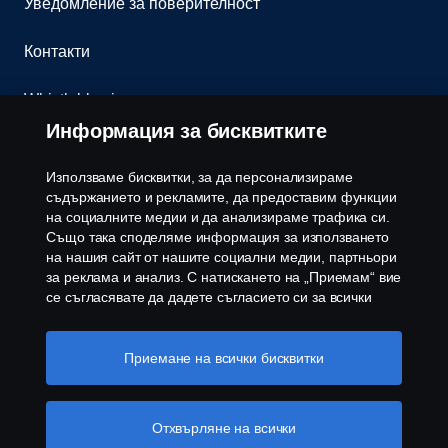
Уведомление за поверителност
Контакти
Whistleblowing
Информация за бисквитките
Бюлетин
Използваме бисквитки, за да персонализираме
Политика за бисквитки
съдържанието и рекламите, да предоставим функции
на социалните медии и да анализираме трафика си.
Също така споделяме информация за използването
Настройки на бисквитките
на нашия сайт от нашите социални медии, партньори
за реклама и анализ. С натискането на „Приемам“ вие
се съгласявате да дадете съгласието си за всички
използвани „бисквитки“ и информацията, която се
споделя. Можете също така да управлявате своите
бисквитки, като щракнете върху „Настройки на
Приемане на всички бисквитки
бисквитките“ и изберете категориите, които искате да
приемете. За по-подробно обяснение как използваме
© Copyright Scania 2026 Всички права запазени.
бисквитки, моля, посетете нашия раздел бисквитки,
Отхвърляне на всички
Скания България ЕООД, 1186 София, с. Герман,
който можете да намерите, като щракнете върху