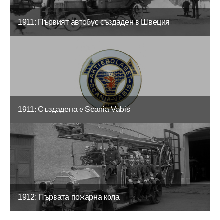
1911: Първият автобус създаден в Швеция
1911: Създадена е Scania-Vabis
1912: Първата пожарна кола