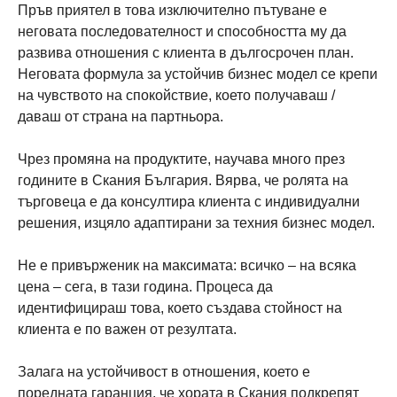
Пръв приятел в това изключително пътуване е
неговата последователност и способността му да
развива отношения с клиента в дългосрочен план.
Неговата формула за устойчив бизнес модел се крепи
на чувството на спокойствие, което получаваш /
даваш от страна на партньора.
Чрез промяна на продуктите, научава много през
годините в Скания България. Вярва, че ролята на
търговеца е да консултира клиента с индивидуални
решения, изцяло адаптирани за техния бизнес модел.
Не е привърженик на максимата: всичко – на всяка
цена – сега, в тази година. Процеса да
идентифицираш това, което създава стойност на
клиента е по важен от резултата.
Залага на устойчивост в отношения, което е
поредната гаранция, че хората в Скания подкрепят