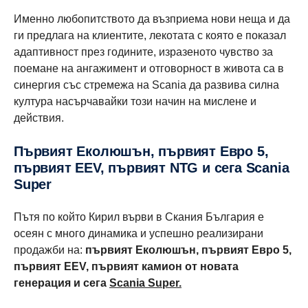
Именно любопитството да възприема нови неща и да
ги предлага на клиентите, лекотата с която е показал
адаптивност през годините, изразеното чувство за
поемане на ангажимент и отговорност в живота са в
синергия със стремежа на Scania да развива силна
култура насърчавайки този начин на мислене и
действия.
Първият Еколюшън, първият Евро 5,
първият EEV, първият NTG и сега Scania
Super
Пътя по който Кирил върви в Скания България е
осеян с много динамика и успешно реализирани
продажби на:
първият Еколюшън, първият Евро 5,
първият EEV, първият камион от новата
генерация и сега
Scania Super.