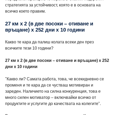
стратегията за устойчивост, която е в основата на
всичко което правим.
27 км х 2 (в две посоки – отиване и
връщане) х 252 дни х 10 години
Какво те кара да палиш колата всеки ден през
всичките тези 10 години?
27 км х 2 (в две посоки – отиване и връщaне) х 252
дни х 10 години
"Какво ли? Самата работа, това, че всекидневно се
променя и те кара да се чустваш мотивиран и
зареден. Наличието на силна конкуренция, това е
много силен мотиватор – включвайки всичко от
продуктите и услугите до качествата на колегите".