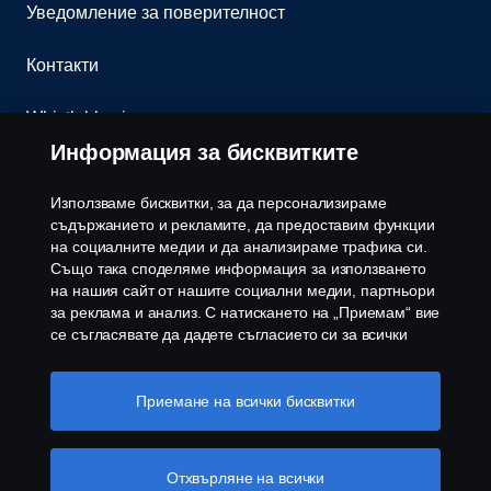
Уведомление за поверителност
Контакти
Whistleblowing
Информация за бисквитките
Бюлетин
Използваме бисквитки, за да персонализираме
Политика за бисквитки
съдържанието и рекламите, да предоставим функции
на социалните медии и да анализираме трафика си.
Също така споделяме информация за използването
Настройки на бисквитките
на нашия сайт от нашите социални медии, партньори
за реклама и анализ. С натискането на „Приемам“ вие
се съгласявате да дадете съгласието си за всички
използвани „бисквитки“ и информацията, която се
споделя. Можете също така да управлявате своите
бисквитки, като щракнете върху „Настройки на
Приемане на всички бисквитки
бисквитките“ и изберете категориите, които искате да
приемете. За по-подробно обяснение как използваме
© Copyright Scania 2026 Всички права запазени.
бисквитки, моля, посетете нашия раздел бисквитки,
Отхвърляне на всички
Скания България ЕООД, 1186 София, с. Герман,
който можете да намерите, като щракнете върху