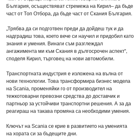
България, осъществяват стремежа на Кирил– да бъде
част от Топ Отбора, да бъде част от Скания България.
„Трябва да си подготвен преди да дойдеш тук и да
надградиш това, което вече си научил и придобил като
знания и умения. Винаги съм разглеждал
ангажимента ми към Скания в дългосрочен аспект“,
споделя Кирил, търговец на нови автомобили.
Транспортната индустрия е изложена на вълна от
нови технологии. Това трансформира бизнес модела
на Scania, променяйки го от производител на
тежкотоварни превозни средства до доставчик и
партньор за устойчиви транспортни решения. А за да
реагираш на такава промяна са необходими умения.
Ключът на Scania се крие в развитието на уменията
на хората си за бъдещите дни.