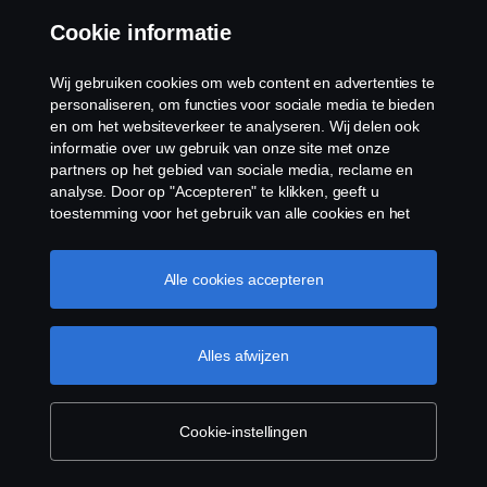
Cookie informatie
Wij gebruiken cookies om web content en advertenties te
personaliseren, om functies voor sociale media te bieden
en om het websiteverkeer te analyseren. Wij delen ook
informatie over uw gebruik van onze site met onze
partners op het gebied van sociale media, reclame en
analyse. Door op "Accepteren" te klikken, geeft u
toestemming voor het gebruik van alle cookies en het
delen van informatie. U kunt uw cookies ook beheren
door op "Cookie Instellingen" te klikken en de
categorieën te selecteren die u wilt accepteren. Voor een
Alle cookies accepteren
meer gedetailleerde uitleg over hoe wij cookies
gebruiken, verwijzen wij u naar onze cookies pagina, die
u kunt vinden door op de link onder deze tekst te
Alles afwijzen
klikken.
Cookie beleid
Cookie-instellingen