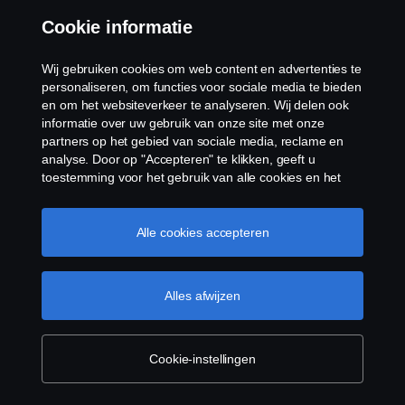
Cookie informatie
Wij gebruiken cookies om web content en advertenties te
personaliseren, om functies voor sociale media te bieden
en om het websiteverkeer te analyseren. Wij delen ook
informatie over uw gebruik van onze site met onze
partners op het gebied van sociale media, reclame en
analyse. Door op "Accepteren" te klikken, geeft u
toestemming voor het gebruik van alle cookies en het
delen van informatie. U kunt uw cookies ook beheren
door op "Cookie Instellingen" te klikken en de
categorieën te selecteren die u wilt accepteren. Voor een
Alle cookies accepteren
meer gedetailleerde uitleg over hoe wij cookies
gebruiken, verwijzen wij u naar onze cookies pagina, die
u kunt vinden door op de link onder deze tekst te
Alles afwijzen
klikken.
Cookie beleid
Cookie-instellingen