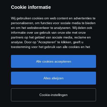
Cookie informatie
Wij gebruiken cookies om web content en advertenties te
personaliseren, om functies voor sociale media te bieden
en om het websiteverkeer te analyseren. Wij delen ook
informatie over uw gebruik van onze site met onze
partners op het gebied van sociale media, reclame en
analyse. Door op "Accepteren" te klikken, geeft u
toestemming voor het gebruik van alle cookies en het
delen van informatie. U kunt uw cookies ook beheren
door op "Cookie Instellingen" te klikken en de
categorieën te selecteren die u wilt accepteren. Voor een
Alle cookies accepteren
meer gedetailleerde uitleg over hoe wij cookies
gebruiken, verwijzen wij u naar onze cookies pagina, die
u kunt vinden door op de link onder deze tekst te
Alles afwijzen
klikken.
Cookie beleid
Cookie-instellingen