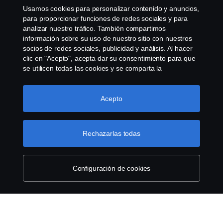
Usamos cookies para personalizar contenido y anuncios,
Sistema de Denuncias
para proporcionar funciones de redes sociales y para
analizar nuestro tráfico. También compartimos
información sobre su uso de nuestro sitio con nuestros
Configuración de cookies
socios de redes sociales, publicidad y análisis. Al hacer
clic en "Acepto", acepta dar su consentimiento para que
se utilicen todas las cookies y se comparta la
información. También puede administrar sus cookies
haciendo clic en "Configuración de cookies" y
seleccionando las categorías que desea aceptar. Para
Acepto
obtener una explicación más detallada de cómo usamos
las cookies, visite nuestra sección de cookies, que puede
© Copyright Scania 2026 Todos los derechos
encontrar haciendo clic en el enlace debajo de este
Rechazarlas todas
reservados. Scania Argentina S.A.U. - Piedrabuena
texto.
Más información sobre su privacidad
5400, Grand Bourg, CP (1615) Buenos Aires,
Argentina. Tel. (54) 03327 45 1000
Configuración de cookies